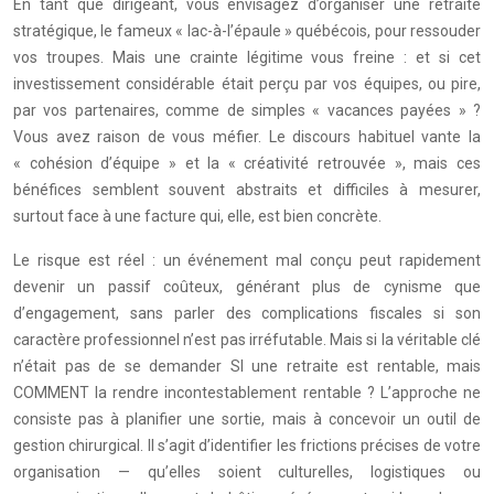
En tant que dirigeant, vous envisagez d’organiser une retraite
stratégique, le fameux « lac-à-l’épaule » québécois, pour ressouder
vos troupes. Mais une crainte légitime vous freine : et si cet
investissement considérable était perçu par vos équipes, ou pire,
par vos partenaires, comme de simples « vacances payées » ?
Vous avez raison de vous méfier. Le discours habituel vante la
« cohésion d’équipe » et la « créativité retrouvée », mais ces
bénéfices semblent souvent abstraits et difficiles à mesurer,
surtout face à une facture qui, elle, est bien concrète.
Le risque est réel : un événement mal conçu peut rapidement
devenir un passif coûteux, générant plus de cynisme que
d’engagement, sans parler des complications fiscales si son
caractère professionnel n’est pas irréfutable. Mais si la véritable clé
n’était pas de se demander SI une retraite est rentable, mais
COMMENT la rendre incontestablement rentable ? L’approche ne
consiste pas à planifier une sortie, mais à concevoir un outil de
gestion chirurgical. Il s’agit d’identifier les frictions précises de votre
organisation — qu’elles soient culturelles, logistiques ou