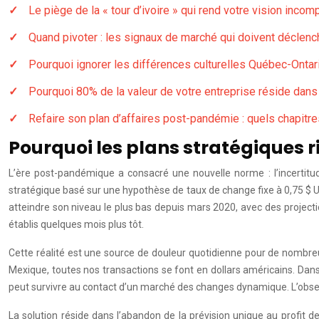
Le piège de la « tour d’ivoire » qui rend votre vision inco
Quand pivoter : les signaux de marché qui doivent déclenc
Pourquoi ignorer les différences culturelles Québec-Onta
Pourquoi 80% de la valeur de votre entreprise réside dans
Refaire son plan d’affaires post-pandémie : quels chapit
Pourquoi les plans stratégiques 
L’ère post-pandémique a consacré une nouvelle norme : l’incertitud
stratégique basé sur une hypothèse de taux de change fixe à 0,75 $ U
atteindre son niveau le plus bas depuis mars 2020, avec des projecti
établis quelques mois plus tôt.
Cette réalité est une source de douleur quotidienne pour de nombreu
Mexique, toutes nos transactions se font en dollars américains. Dans
peut survivre au contact d’un marché des changes dynamique. L’obses
La solution réside dans l’abandon de la prévision unique au profit d