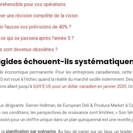
mpréhensible pour vos opérations
her une révision complète de la vision
rio fausse vos prévisions de 40% ?
 ce qui se passera après l’année 5 ?
res sont devenus obsolètes ?
rigides échouent-ils systématique
e économique permanente. Pour les entreprises canadiennes, cette inc
S est voué à l’échec quand la réalité du marché oscille violemment. Des
ons allant jusqu’à
0,69 $ US pour un dollar canadien en janvier 2025
. U
x dirigeants. Darren Hollman, de European Deli & Produce Market à Calg
 ces conditions, les perspectives de croissance sont limitées. » Son 
sion pour un chiffre unique dans un plan quinquennal est une recette p
e la
planification par scénarios
. Au lieu de parier sur un taux, un leade