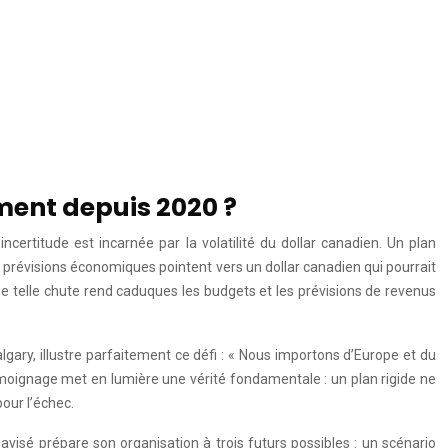
ment depuis 2020 ?
ertitude est incarnée par la volatilité du dollar canadien. Un plan
 prévisions économiques pointent vers un dollar canadien qui pourrait
ne telle chute rend caduques les budgets et les prévisions de revenus
ary, illustre parfaitement ce défi : « Nous importons d’Europe et du
témoignage met en lumière une vérité fondamentale : un plan rigide ne
our l’échec.
r avisé prépare son organisation à trois futurs possibles : un scénario