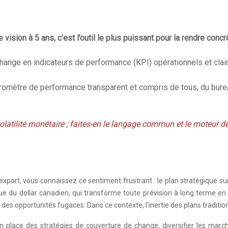
e vision à 5 ans, c’est l’outil le plus puissant pour la rendre co
 change en indicateurs de performance (KPI) opérationnels et cla
romètre de performance transparent et compris de tous, du bureau
latilité monétaire ; faites-en le langage commun et le moteur de 
export, vous connaissez ce sentiment frustrant : le plan stratégique 
que du dollar canadien, qui transforme toute prévision à long terme en 
 des opportunités fugaces. Dans ce contexte, l’inertie des plans traditi
 en place des stratégies de couverture de change, diversifier les mar