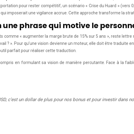
xportation pour rester compétitif, un scénario « Crise du Huard » (vers 0,
» qui imposerait une vigilance accrue. Cette approche transforme la st
une phrase qui motive le personne
its comme « augmenter la marge brute de 15% sur 5 ans », reste lettre 
vail ? ». Pour qu’une vision devienne un moteur, elle doit être traduite 
outil parfait pour réaliser cette traduction.
ompris en formulant sa vision de manière percutante. Face à la faible
D, c’est un dollar de plus pour nos bonus et pour investir dans n