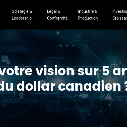
Stratégie &
Légal &
Industrie &
Investi
Leadership
Conformité
Production
Croissa
tre vision sur 5 ans
du dollar canadien 