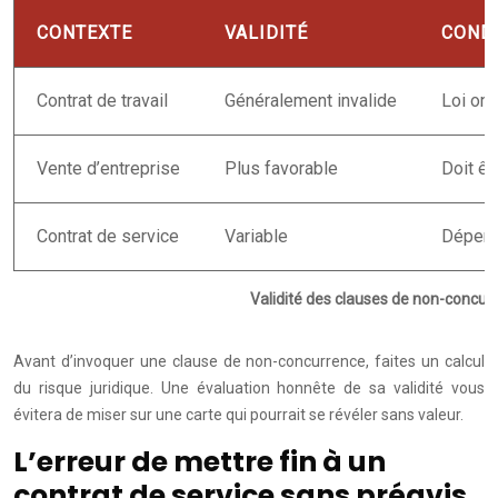
CONTEXTE
VALIDITÉ
COND
Contrat de travail
Généralement invalide
Loi ont
Vente d’entreprise
Plus favorable
Doit êt
Contrat de service
Variable
Dépend 
Validité des clauses de non-concur
Avant d’invoquer une clause de non-concurrence, faites un calcul
du risque juridique. Une évaluation honnête de sa validité vous
évitera de miser sur une carte qui pourrait se révéler sans valeur.
L’erreur de mettre fin à un
contrat de service sans préavis