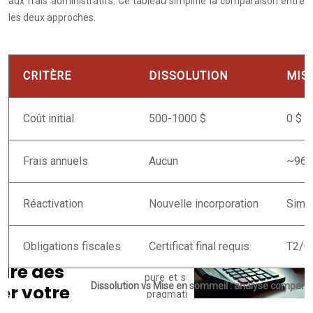
aux frais administratifs. Ce tableau simplifie la comparaison entre
les deux approches.
CRITÈRE
DISSOLUTION
MIS
Coût initial
500-1000 $
0 $
Frais annuels
Aucun
~96 $
Réactivation
Nouvelle incorporation
Simpl
Obligations fiscales
Certificat final requis
T2/CO
Dissolution vs Mise en sommeil : analyse comparat