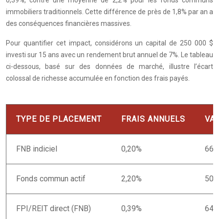
0,39%, contre une moyenne de 2,2% pour les fonds communs
immobiliers traditionnels. Cette différence de près de 1,8% par an a
des conséquences financières massives.
Pour quantifier cet impact, considérons un capital de 250 000 $
investi sur 15 ans avec un rendement brut annuel de 7%. Le tableau
ci-dessous, basé sur des données de marché, illustre l’écart
colossal de richesse accumulée en fonction des frais payés.
TYPE DE PLACEMENT
FRAIS ANNUELS
VA
FNB indiciel
0,20%
665
Fonds commun actif
2,20%
502
FPI/REIT direct (FNB)
0,39%
642