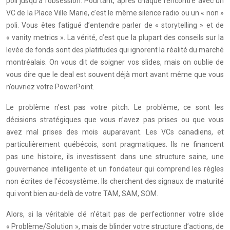
poli jusqu’à l’obsession. Pourtant, après chaque rencontre avec un
VC de la Place Ville Marie, c’est le même silence radio ou un « non »
poli. Vous êtes fatigué d’entendre parler de « storytelling » et de
« vanity metrics ». La vérité, c’est que la plupart des conseils sur la
levée de fonds sont des platitudes qui ignorent la réalité du marché
montréalais. On vous dit de soigner vos slides, mais on oublie de
vous dire que le deal est souvent déjà mort avant même que vous
n’ouvriez votre PowerPoint.
Le problème n’est pas votre pitch. Le problème, ce sont les
décisions stratégiques que vous n’avez pas prises ou que vous
avez mal prises des mois auparavant. Les VCs canadiens, et
particulièrement québécois, sont pragmatiques. Ils ne financent
pas une histoire, ils investissent dans une structure saine, une
gouvernance intelligente et un fondateur qui comprend les règles
non écrites de l’écosystème. Ils cherchent des signaux de maturité
qui vont bien au-delà de votre TAM, SAM, SOM.
Alors, si la véritable clé n’était pas de perfectionner votre slide
« Problème/Solution », mais de blinder votre structure d’actions, de